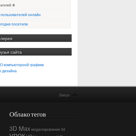
ателей:
0
 пользователей онлайн
егодня посетили
алерея
рузья сайта
 О компьютерной графике
b дизайна
Вверх
Облако тегов
3D Max
моделирование
3d
урок