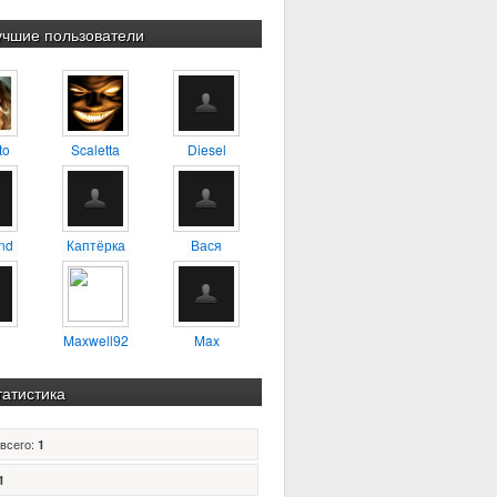
учшие пользователи
to
Scaletta
Diesel
nd
Каптёрка
Вася
Maxwell92
Max
татистика
всего:
1
1