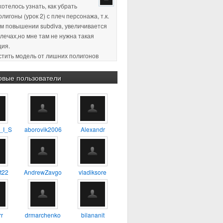
хотелось узнать, как убрать
лигоны (урок 2) с плеч персонажа, т.к.
м повышении subdiva, увеличивается
плечах,но мне там не нужна такая
ция.
истить модель от лишних полигонов
ция, по-моему так называется)
пасибо за ответ )
овые пользователи
2 18:11
:confused: :blink: %) :yes:
2 23:38
Хороший урок, для
_I_S
aborovik2006
Alexandr
будет самое то, один из первых
о которому сам учился
4 17:56
А можно ли таким
t22
AndrewZavgo
vladiksore
 делать 3D модель например
ия?
3 13:45
тень не в ту сторону. а
r
drmarchenko
bilananit