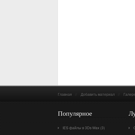
Главная
//
Добавить материал
//
Галер
Популярное
Л
IES файлы в 3Ds Max (3)