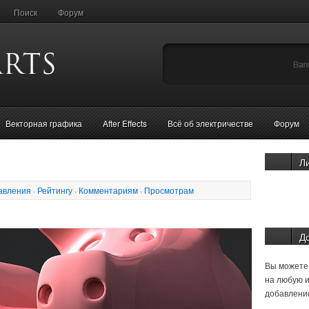
Поиск
Форум
Векторная графика
After Effects
Всё об электричестве
Форум
Л
авления
·
Рейтингу
·
Комментариям
·
Просмотрам
Д
Вы можете 
на любую и
добавление