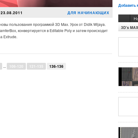
Добавить 
23.08.2011
ДЛЯ НАЧИНАЮЩИХ
Н
овы пользования программой 3D Max. Урок от Didik Wijaya.
3D's MA
mferBox, конвертируется в Editable Poly и затем происходит
 Extrude.
...
106-120
121-135
136-136