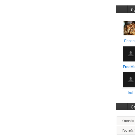
Л
Encan
FreeMi
kot
С
Онлайн 
Гостей: