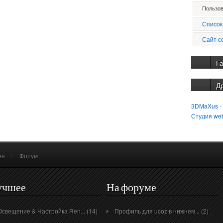
Пользов
Список
Сайт с
Г
Д
3DMaXus -
Студия we
ея
//
Форум
учшее
На форуме
Освещение & Настройка Ren... (14)
Профиль для ucoz в нижнем... (2)