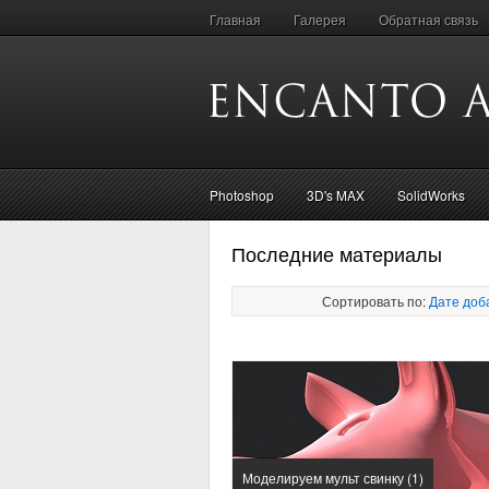
Главная
Галерея
Обратная связь
Photoshop
3D's MAX
SolidWorks
Последние материалы
Сортировать по:
Дате доб
Моделируем мульт свинку (1)