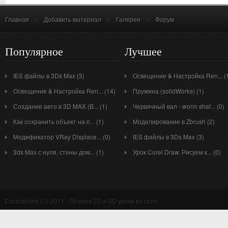
Главная
//
Добавить материал
//
Галерея
//
Форум
Популярное
Лучшее
IES файлы в 3Ds Max (3)
Освещение & Настройка Ren... (
Освещение & Настройка Ren... (14)
Пружина (solidWorks) (1)
Создание авто в 3D MAX (B... (1)
Червячный вал - worm shaf... (0)
Как сохранить объект на п... (1)
Моделирование в Zbrush (2)
Модификатор VRay Displace... (0)
IES файлы в 3Ds Max (3)
3ds Max с нуля, стены дом... (1)
Урок Corel Draw. Рисуем к... (0)
EncantoArts (C) 2011 - Лучшие 2D и 3D уроки из сети.