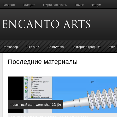
Главная
Галерея
Обратная связь
Поиск
Форум
Photoshop
3D's MAX
SolidWorks
Векторная графика
After 
Последние материалы
Червячный вал - worm shaft 3D (0)