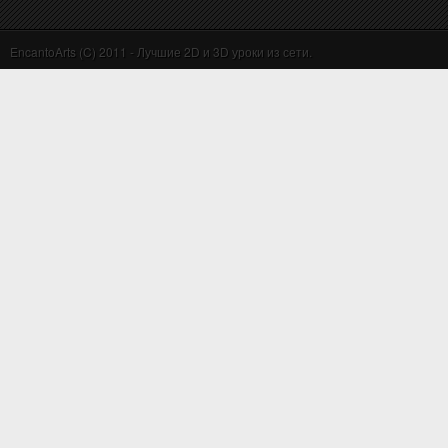
EncantoArts (C) 2011 - Лучшие 2D и 3D уроки из сети.