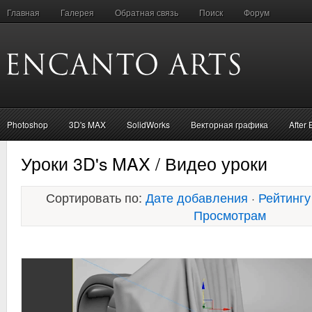
Главная
Галерея
Обратная связь
Поиск
Форум
Photoshop
3D's MAX
SolidWorks
Векторная графика
After 
Уроки 3D's MAX / Видео уроки
Сортировать по:
Дате добавления
·
Рейтингу
Просмотрам