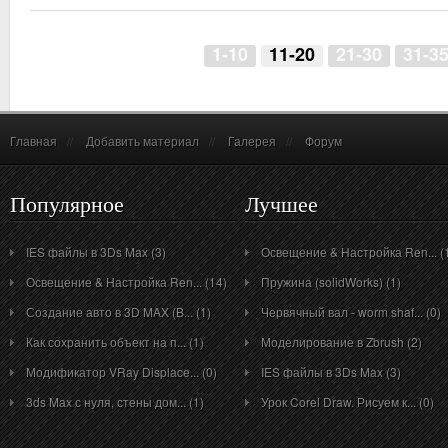
1-10
11-20
21-30
31-3
Главная
//
Добавить материал
//
Галерея
//
Форум
Популярное
Лучшее
IES файлы в 3Ds Max (3)
Освещение & Настройка Ren... (
Освещение & Настройка Ren... (14)
Пружина (solidWorks) (1)
Создание авто в 3D MAX (B... (1)
Червячный вал - worm shaf... (0)
Как сохранить объект на п... (1)
Моделирование в Zbrush (2)
Модификатор VRay Displace... (0)
IES файлы в 3Ds Max (3)
3ds Max с нуля, стены дом... (1)
Урок Corel Draw. Рисуем к... (0)