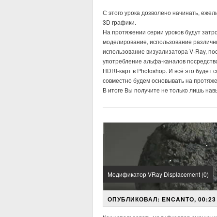
С этого урока дозволено начинать, ежел
3D графики.
На протяжении серии уроков будут затр
моделирование, использование различн
использование визуализатора V-Ray, по
употребление альфа-каналов посредство
HDRI-карт в Photoshop. И всё это будет
совместно будем основывать на протяжен
В итоге Вы получите не только лишь на
Модификатор VRay Displacement (0)
ОПУБЛИКОВАЛ: ENCANTO, 00:23 