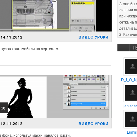
А мне бы 
лишнии по
при каждо
сетка на 
детализа
2. Как оч
14.11.2012
ВИДЕО УРОКИ
(оптимиза
Заранее с
Н
е кузова автомобиля по чертежам.
30.01.201
:unsure:
29.01.201
D_I_O_N
новичков 
уроков, п
11.02.201
janishar
(0)
способом
помещен
12.11.2012
ВИДЕО УРОКИ
Lumirr
фона, используя маски, каналов, кисти.