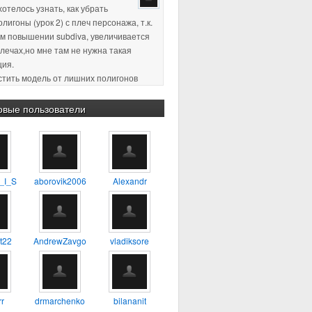
хотелось узнать, как убрать
лигоны (урок 2) с плеч персонажа, т.к.
м повышении subdiva, увеличивается
плечах,но мне там не нужна такая
ция.
истить модель от лишних полигонов
ция, по-моему так называется)
пасибо за ответ )
овые пользователи
2 18:11
:confused: :blink: %) :yes:
2 23:38
Хороший урок, для
_I_S
aborovik2006
Alexandr
будет самое то, один из первых
о которому сам учился
4 17:56
А можно ли таким
t22
AndrewZavgo
vladiksore
 делать 3D модель например
ия?
r
drmarchenko
bilananit