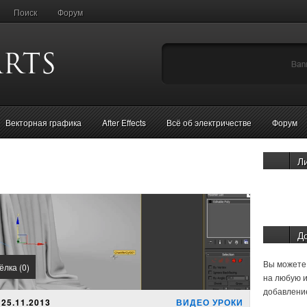
Поиск
Форум
Векторная графика
After Effects
Всё об электричестве
Форум
Л
Д
Вы можете 
ёлка (0)
на любую и
добавление
25.11.2013
ВИДЕО УРОКИ