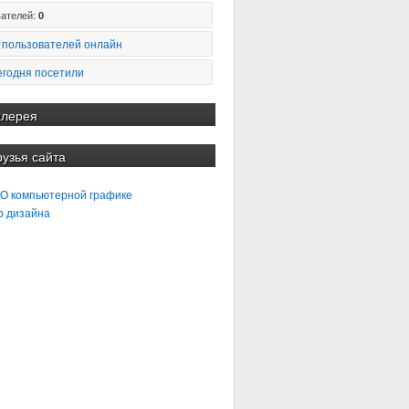
ателей:
0
 пользователей онлайн
егодня посетили
алерея
рузья сайта
 О компьютерной графике
b дизайна