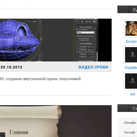
Л
Encan
20.10.2012
ВИДЕО УРОКИ
FreeMi
3D, создание виртуальной сцены, персонажей.
kot
С
Онлайн 
Гостей: