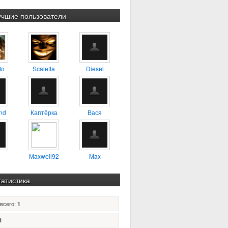
учшие пользователи
to
Scaletta
Diesel
nd
Каптёрка
Вася
Maxwell92
Max
татистика
всего:
1
1