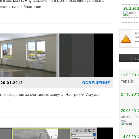
я
в
3ds Max (VRay Displacement ).
Это позволяет
добавить
ываясь на
изображении.
Гос
соо
сайт
П
11.02.201
так айс.
20.01.2013
ОСВЕЩЕНИЕ
27.10.201
ить освещение за считанные минуты. Настройки Vray для
20.08.201
давно не 
14.08.201