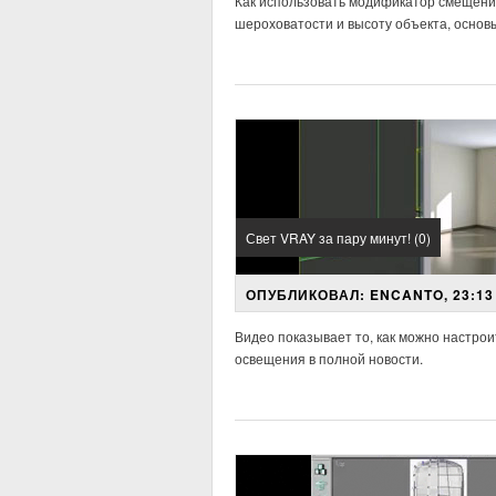
Как использовать
модификатор
смещени
шероховатости
и высоту
объекта, основ
Свет VRAY за пару минут! (0)
ОПУБЛИКОВАЛ: ENCANTO, 23:13 
Видео показывает то, как можно настро
освещения в полной новости.