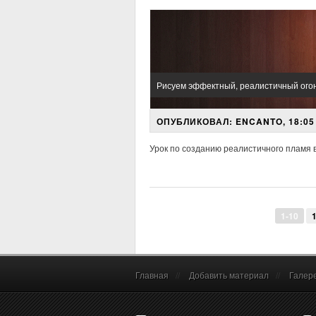
Рисуем эффектный, реалистичный огон
ОПУБЛИКОВАЛ: ENCANTO, 18:05 
Урок по созданию реалистичного пламя 
1-10
1
Главная
//
Добавить материал
//
Галер