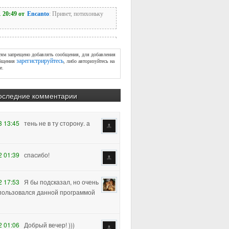
тям запрещено добавлять сообщения, для добавления
зарегистрируйтесь
бщения
, либо авторизуйтесь на
е.
оследние комментарии
3 13:45
тень не в ту сторону. а
2 01:39
спасибо!
2 17:53
Я бы подсказал, но очень
пользовался данной программой
2 01:06
Добрый вечер! )))