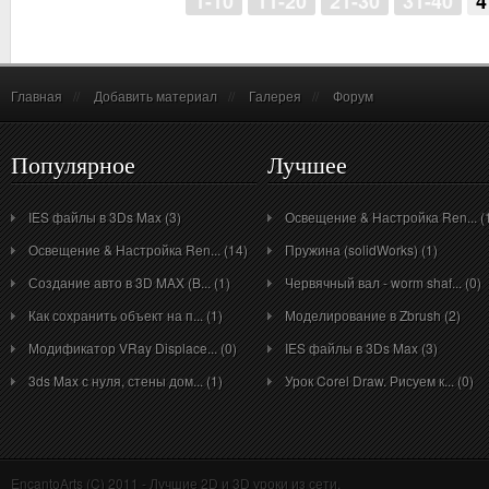
1-10
11-20
21-30
31-40
4
Главная
//
Добавить материал
//
Галерея
//
Форум
Популярное
Лучшее
IES файлы в 3Ds Max (3)
Освещение & Настройка Ren... (
Освещение & Настройка Ren... (14)
Пружина (solidWorks) (1)
Создание авто в 3D MAX (B... (1)
Червячный вал - worm shaf... (0)
Как сохранить объект на п... (1)
Моделирование в Zbrush (2)
Модификатор VRay Displace... (0)
IES файлы в 3Ds Max (3)
3ds Max с нуля, стены дом... (1)
Урок Corel Draw. Рисуем к... (0)
EncantoArts (C) 2011 - Лучшие 2D и 3D уроки из сети.