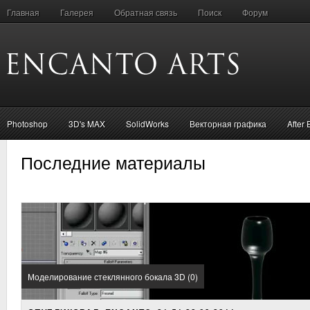
Главная
Галерея
Обратная связь
Поиск
Форум
Photoshop
3D's MAX
SolidWorks
Векторная графика
After 
Последние материалы
Моделирование стеклянного бокала 3D (0)