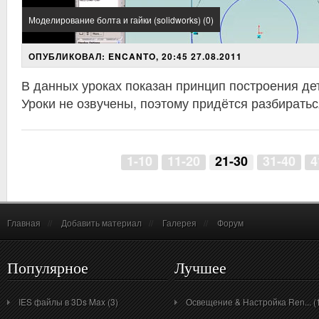
Моделирование болта и гайки (solidworks) (0)
ОПУБЛИКОВАЛ: ENCANTO, 20:45 27.08.2011
В данных уроках показан принцип построения де
Уроки не озвучены, поэтому придётся разбиратьс
1-10
11-20
21-30
31-40
4
Главная
//
Добавить материал
//
Галерея
//
Форум
Популярное
Лучшее
IES файлы в 3Ds Max (3)
Освещение & Настройка Ren... (