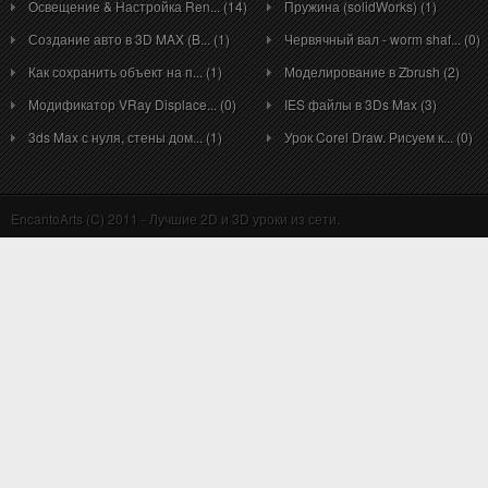
Освещение & Настройка Ren... (14)
Пружина (solidWorks) (1)
Создание авто в 3D MAX (B... (1)
Червячный вал - worm shaf... (0)
Как сохранить объект на п... (1)
Моделирование в Zbrush (2)
Модификатор VRay Displace... (0)
IES файлы в 3Ds Max (3)
3ds Max с нуля, стены дом... (1)
Урок Corel Draw. Рисуем к... (0)
EncantoArts (C) 2011 - Лучшие 2D и 3D уроки из сети.