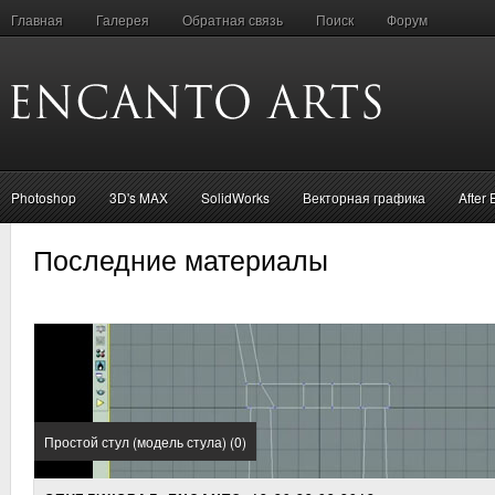
Главная
Галерея
Обратная связь
Поиск
Форум
Photoshop
3D's MAX
SolidWorks
Векторная графика
After 
Последние материалы
Простой стул (модель стула) (0)