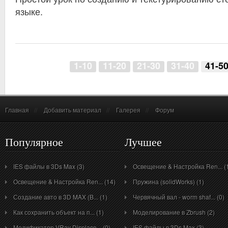
языке.
1-10
11-20
21-30
31-40
41-5
Главная
//
Добавить материал
//
Галерея
//
Форум
Популярное
Лучшее
IES файлы в 3Ds Max (3)
Освещение & Настройка Ren... (
Освещение & Настройка Ren... (14)
Пружина (solidWorks) (1)
Создание авто в 3D MAX (B... (1)
Червячный вал - worm shaf... (0)
Как сохранить объект на п... (1)
Моделирование в Zbrush (2)
Модификатор VRay Displace... (0)
IES файлы в 3Ds Max (3)