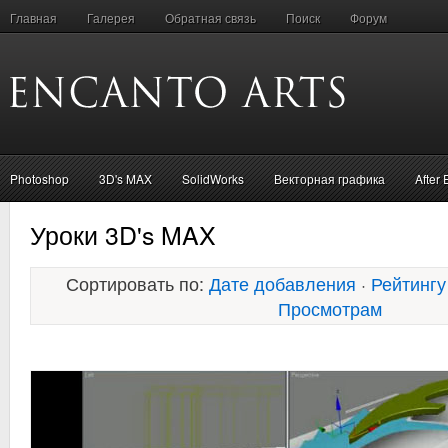
Главная
Галерея
Обратная связь
Поиск
Форум
Photoshop
3D's MAX
SolidWorks
Векторная графика
After 
Уроки 3D's MAX
Сортировать по:
Дате добавления
·
Рейтингу
Просмотрам