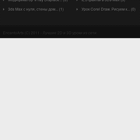
3ds Max с нуля, стены дом... (1)
Урок Corel Draw. Рисуем к... (0)
EncantoArts (C) 2011 - Лучшие 2D и 3D уроки из сети.