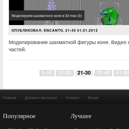
Моделируем шахматного коня в 3d max (0)
ОПУБЛИКОВАЛ: ENCANTO, 21:45 01.01.2012
Моделирование шахматной фигуры коня. Видео с
частей.
1-10
11-20
21-30
31-40
41-5
Главная
//
Добавить материал
//
Галерея
//
Форум
Популярное
Лучшее