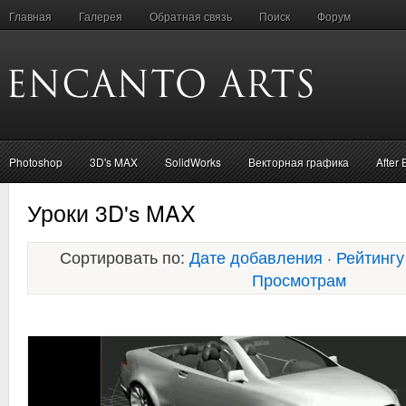
Главная
Галерея
Обратная связь
Поиск
Форум
Photoshop
3D's MAX
SolidWorks
Векторная графика
After 
Уроки 3D's MAX
Сортировать по:
Дате добавления
·
Рейтингу
Просмотрам