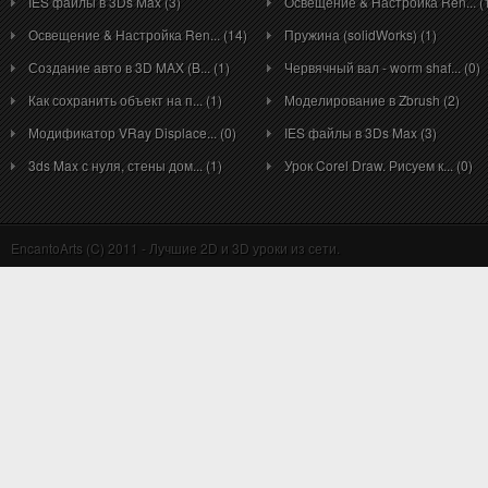
IES файлы в 3Ds Max (3)
Освещение & Настройка Ren... (
Освещение & Настройка Ren... (14)
Пружина (solidWorks) (1)
Создание авто в 3D MAX (B... (1)
Червячный вал - worm shaf... (0)
Как сохранить объект на п... (1)
Моделирование в Zbrush (2)
Модификатор VRay Displace... (0)
IES файлы в 3Ds Max (3)
3ds Max с нуля, стены дом... (1)
Урок Corel Draw. Рисуем к... (0)
EncantoArts (C) 2011 - Лучшие 2D и 3D уроки из сети.