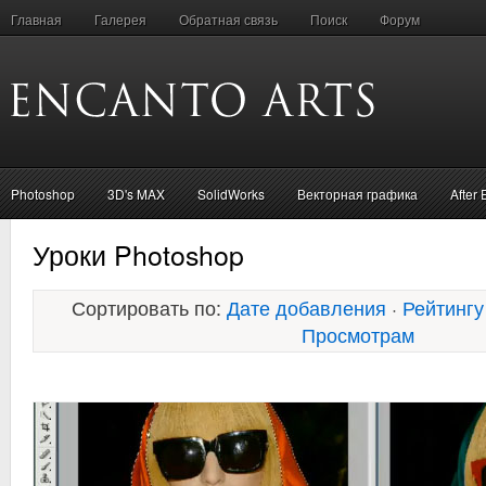
Главная
Галерея
Обратная связь
Поиск
Форум
Photoshop
3D's MAX
SolidWorks
Векторная графика
After 
Уроки Photoshop
Сортировать по:
Дате добавления
·
Рейтингу
Просмотрам