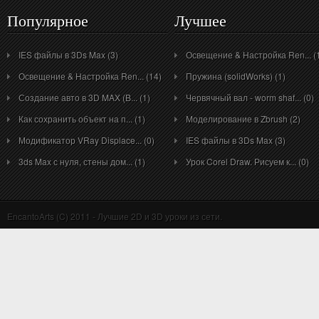
Популярное
Лучшее
IES файлы в 3Ds Max (3)
Освещение & Настройка Ren... (
Освещение & Настройка Ren... (14)
Пружина (solidWorks) (1)
Создание авто в 3D MAX (B... (1)
Червячный вал - worm shaf... (0)
Как сохранить объект на п... (1)
Моделирование в Zbrush (2)
Модификатор VRay Displace... (0)
IES файлы в 3Ds Max (3)
3ds Max с нуля, стены дом... (1)
Урок Corel Draw. Рисуем к... (0)
EncantoArts (C) 2011 - Лучшие 2D и 3D уроки из сети.