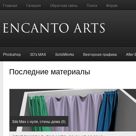
Главная
Галерея
Обратная связь
Поиск
Форум
Photoshop
3D's MAX
SolidWorks
Векторная графика
After 
Последние материалы
3ds Max с нуля, стены дома (0)