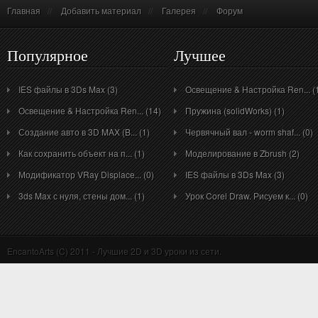
Главная
//
Добавить материал
//
Галерея
//
Форум
Популярное
Лучшее
IES файлы в 3Ds Max (3)
Освещение & Настройка Ren... (
Освещение & Настройка Ren... (14)
Пружина (solidWorks) (1)
Создание авто в 3D MAX (B... (1)
Червячный вал - worm shaf... (0)
Как сохранить объект на п... (1)
Моделирование в Zbrush (2)
Модификатор VRay Displace... (0)
IES файлы в 3Ds Max (3)
3ds Max с нуля, стены дом... (1)
Урок Corel Draw. Рисуем к... (0)
EncantoArts (C) 2011 - Лучшие 2D и 3D уроки из сети.